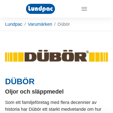
Skip to main content
You are here:
Lundpac
Varumärken
Dübör
DÜBÖR
Oljor och släppmedel
Som ett familjeföretag med flera decennier av
historia har Dübör ett starkt medvetande om hur