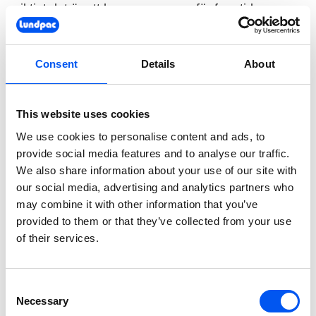
viktigt det är att bevara resurser för framtida
generationer. Å ena sidan handlar detta om
ekologiska åtgärder som att välja hållbart
Consent
Details
About
producerade råmaterial, undvika avfall och
optimera processer för att spara energi och minska
utsläpp. I många år har Dübör erbjudit ett urval av
This website uses cookies
organiska släppmedel som på intet sätt är
We use cookies to personalise content and ads, to
underlägsna standardprodukter när det gäller
provide social media features and to analyse our traffic.
kvalitet och prestanda. De beslutade också tidigt
We also share information about your use of our site with
att producera släppmedel som innehåller palmolja
our social media, advertising and analytics partners who
exklusivt med hållbart certifierad palmolja. Hos
may combine it with other information that you’ve
Dübör anser man att palmolja och palmkärnolja
provided to them or that they’ve collected from your use
måste produceras på ett sätt som skyddar skogar
of their services.
och biologisk mångfald, minskar
växthusgasutsläpp, har en positiv social påverkan
Consent
och respekterar de ursprungsbefolkningars,
Necessary
Selection
arbetstagares och lokalsamhällens rättigheter.